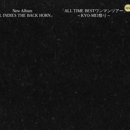
New Album
「ALL TIME BESTワンマンツアー」
 INDIES THE BACK HORN』
～KYO-MEI祭り～