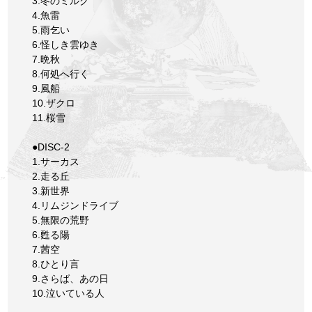
3.冬のミルク
4.魚雷
5.雨乞い
6.怪しき雲ゆき
7.晩秋
8.何処へ行く
9.風船
10.ザクロ
11.桜雪
●DISC-2
1.サーカス
2.走る丘
3.新世界
4.リムジンドライブ
5.無限の荒野
6.甦る陽
7.茜空
8.ひとり言
9.さらば、あの日
10.泣いている人