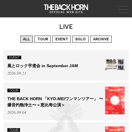
THE BACK HORN
LIVE
ALL
TOUR
EVENT
SOLO
ARCHIVE
EVENT
風とロック芋煮会 in September JAM
2026.09.21
TOUR
THE BACK HORN 「KYO-MEIワンマンツアー」 〜
爆音灼熱浄土〜＜恵比寿公演＞
2026.09.04
TOUR