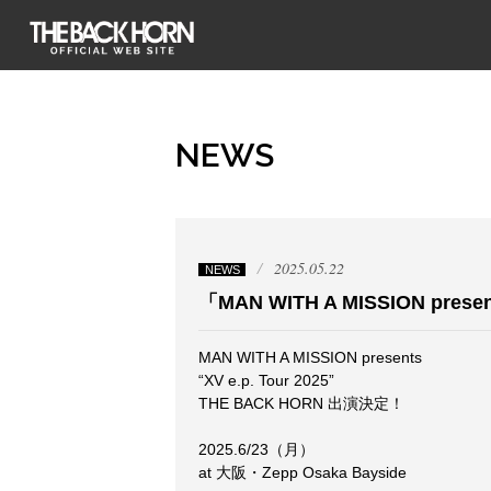
THE BACK HORN
NEWS
2025.05.22
NEWS
「MAN WITH A MISSION prese
MAN WITH A MISSION presents
“XV e.p. Tour 2025”
THE BACK HORN 出演決定！
2025.6/23（月）
at 大阪・Zepp Osaka Bayside