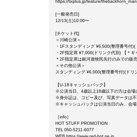
https://tixplus.jp/feature/thebackhorn_ma
[一般発売日]
12/13(土)10:00〜
[チケット代]
＜川崎公演＞
・1Fスタンディング ¥6,500(整理番号
・2F指定席 ¥7,000(ドリンク代別) 【
＊2F指定席は銀河遊牧⺠先⾏のみでの販
＜その他公演＞
スタンディング ¥6,000(整理番号付)(
【U-18キャッシュバック】
※公演当⽇、4歳以上18歳以下の⽅は会場
※⾝分証は、コピー及び、写真データは不
※キャッシュバックは公演当⽇のみ、会場
［info］
HOT STUFF PROMOTION
TEL 050­-5211­-6077
WEB
https://www.red-hot.ne.jp