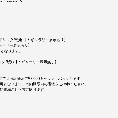
niacheaven17/
付)(ドリンク代別) 【＊ギャラリー展⽰あり】
＊ギャラリー展⽰あり】
売となります。
ドリンク代別)【＊ギャラリー展⽰無し】
にて⾝分証提⽰で¥2,000キャッシュバックします。
可となります。有効期限内の現物をご持参ください。
に来場された⽅に限ります。