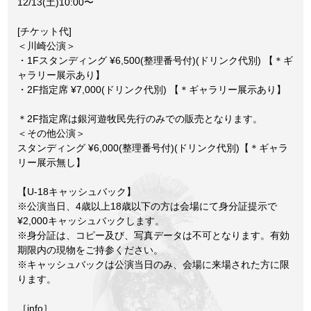
12/13(土)10:00〜
[チケット代]
＜川崎公演＞
・1Fスタンディング ¥6,500(整理番号付)(ドリンク代別) 【＊ギ
ャラリー展⽰あり】
・2F指定席 ¥7,000(ドリンク代別) 【＊ギャラリー展⽰あり】
＊2F指定席は銀河遊牧⺠先⾏のみでの販売となります。
＜その他公演＞
スタンディング ¥6,000(整理番号付)(ドリンク代別)【＊ギャラ
リー展⽰無し】
【U-18キャッシュバック】
※公演当⽇、4歳以上18歳以下の⽅は会場にて⾝分証提⽰で
¥2,000キャッシュバックします。
※⾝分証は、コピー及び、写真データは不可となります。有効
期限内の現物をご持参ください。
※キャッシュバックは公演当⽇のみ、会場に来場された⽅に限
ります。
［info］