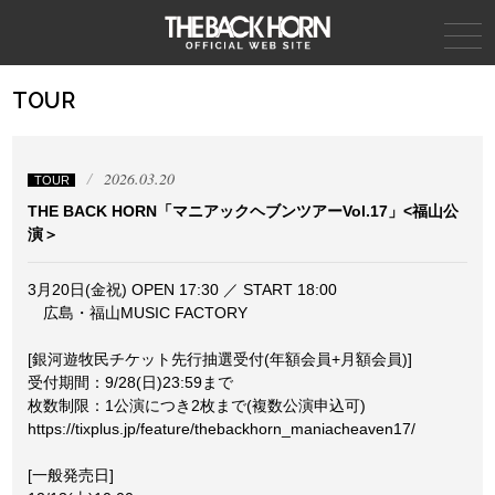
THE BACK HORN
TOUR
2026.03.20
TOUR
THE BACK HORN「マニアックヘブンツアーVol.17」<福山公
演＞
3⽉20⽇(金祝) OPEN 17:30 ／ START 18:00
広島・福⼭MUSIC FACTORY
[銀河遊牧⺠チケット先⾏抽選受付(年額会員+⽉額会員)]
受付期間：9/28(⽇)23:59まで
枚数制限：1公演につき2枚まで(複数公演申込可)
https://tixplus.jp/feature/thebackhorn_maniacheaven17/
[一般発売日]