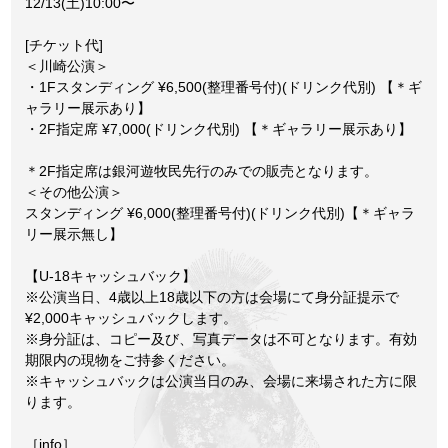
12/13(土)10:00〜
[チケット代]
＜川崎公演＞
・1Fスタンディング ¥6,500(整理番号付)(ドリンク代別) 【＊ギ
ャラリー展⽰あり】
・2F指定席 ¥7,000(ドリンク代別) 【＊ギャラリー展⽰あり】
＊2F指定席は銀河遊牧⺠先⾏のみでの販売となります。
＜その他公演＞
スタンディング ¥6,000(整理番号付)(ドリンク代別)【＊ギャラ
リー展⽰無し】
【U-18キャッシュバック】
※公演当⽇、4歳以上18歳以下の⽅は会場にて⾝分証提⽰で
¥2,000キャッシュバックします。
※⾝分証は、コピー及び、写真データは不可となります。有効
期限内の現物をご持参ください。
※キャッシュバックは公演当⽇のみ、会場に来場された⽅に限
ります。
［info］