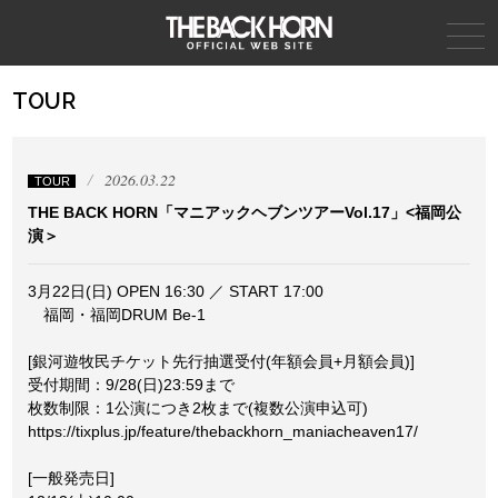
THE BACK HORN
TOUR
2026.03.22
TOUR
THE BACK HORN「マニアックヘブンツアーVol.17」<福岡公
演＞
3⽉22⽇(日) OPEN 16:30 ／ START 17:00
福岡・福岡DRUM Be-1
[銀河遊牧⺠チケット先⾏抽選受付(年額会員+⽉額会員)]
受付期間：9/28(⽇)23:59まで
枚数制限：1公演につき2枚まで(複数公演申込可)
https://tixplus.jp/feature/thebackhorn_maniacheaven17/
[一般発売日]