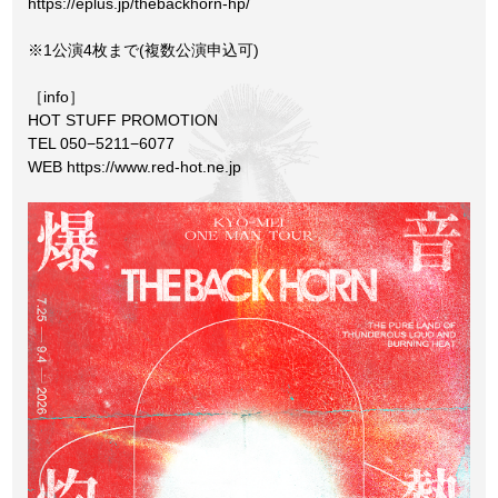
https://eplus.jp/thebackhorn-hp/
※1公演4枚まで(複数公演申込可)
［info］
HOT STUFF PROMOTION	
TEL 050−5211−6077
WEB 
https://www.red-hot.ne.jp